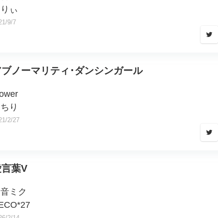
すりぃ
21/9/7
アブノーマリティ･ダンシンガール
lower
ぐちり
21/2/27
愛言葉V
初音ミク
ECO*27
26/2/14