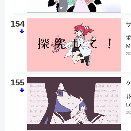
154
M
20
155
L
20