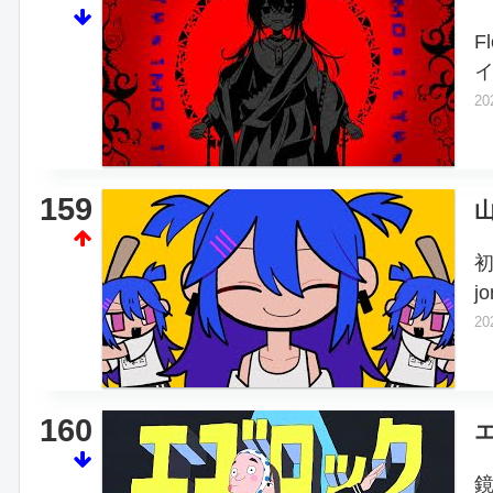
F
20
159
山
j
20
160
エ