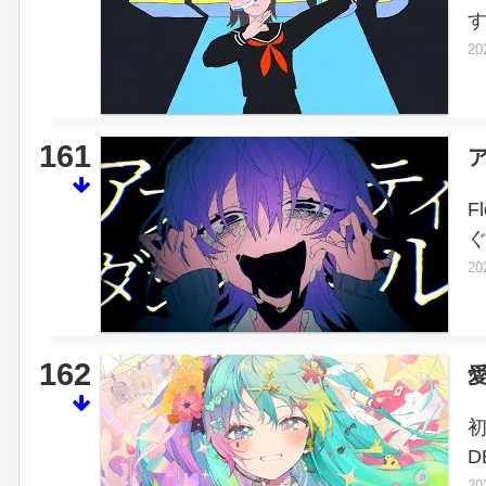
20
161
F
20
162
D
20