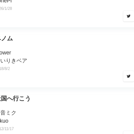
onePi
26/1/28
ベノム
lower
かいりきベア
18/8/2
天国へ行こう
初音ミク
ikuo
12/11/17