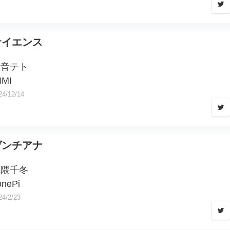
サイエンス
重音テト
IMI
24/12/14
ゲンチアナ
花隈千冬
onePi
24/2/23