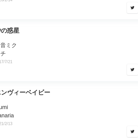
砂の惑星
初音ミク
ハチ
17/7/21
エンヴィーベイビー
umi
anaria
21/2/13