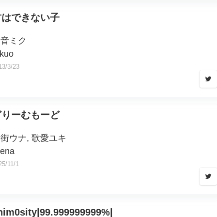
君はできない子
初音ミク
ikuo
13/3/23
どりーむもーど
街ウナ, 歌愛ユキ
tena
25/11/1
nim0sity|99.999999999%|