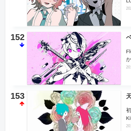
L
20
152
F
20
153
K
20