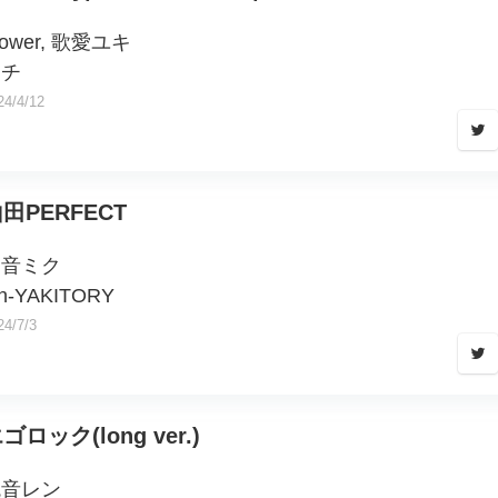
lower, 歌愛ユキ
イチ
24/4/12
田PERFECT
初音ミク
on-YAKITORY
24/7/3
ゴロック(long ver.)
鏡音レン