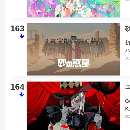
163
20
164
G
K
20