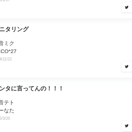
ニタリング
音ミク
CO*27
4/11/22
ンタに言ってんの！！！
音テト
ーなた
6/3/20