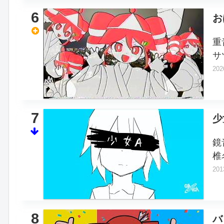
6
お
重
サ
202
7
少
鏡
椎
201
8
バ