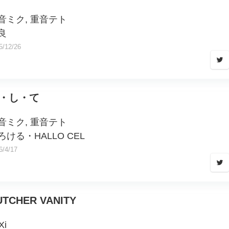
音ミク, 重音テト
良
5/12/26
・し・て
音ミク, 重音テト
ろける・HALLO CEL
6/4/17
UTCHER VANITY
Xi