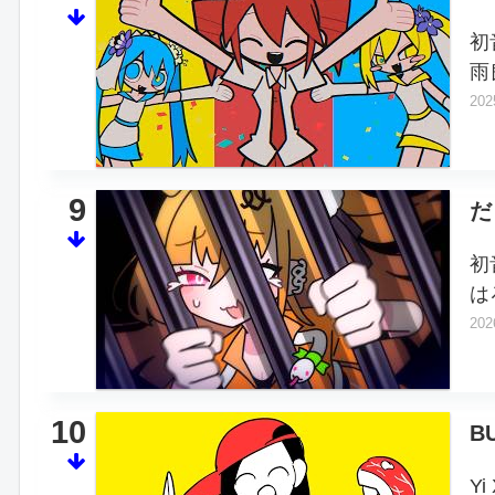
初
雨
202
9
だ
初
は
202
10
B
Yi 