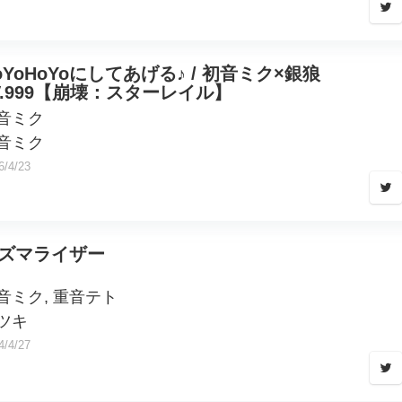
oYoHoYoにしてあげる♪ / 初音ミク×銀狼
V.999【崩壊：スターレイル】
音ミク
音ミク
6/4/23
ズマライザー
音ミク, 重音テト
ツキ
4/4/27