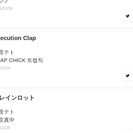
シノ
5/12/18
ecution Clap
音テト
RAP CHICK 트랩칙
6/2/14
レインロット
音テト
京真中
6/2/25