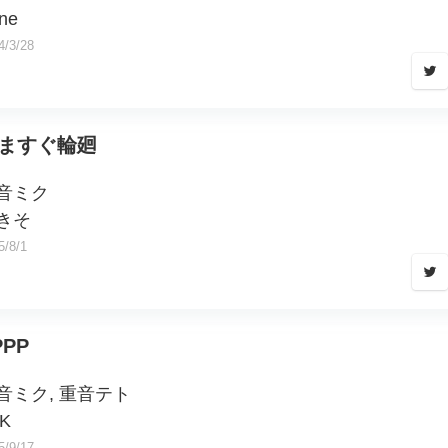
ne
4/3/28
ますぐ輪廻
音ミク
きそ
5/8/1
PPP
音ミク, 重音テト
AK
5/9/17