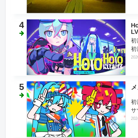
4
H
L
初
初
202
5
メ
初
サ
202