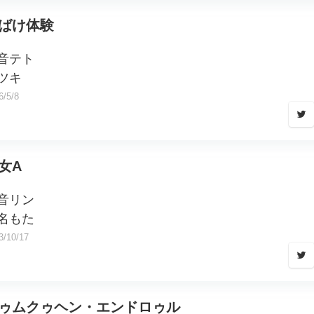
ばけ体験
音テト
ツキ
6/5/8
女A
音リン
名もた
3/10/17
ゥムクゥヘン・エンドロゥル