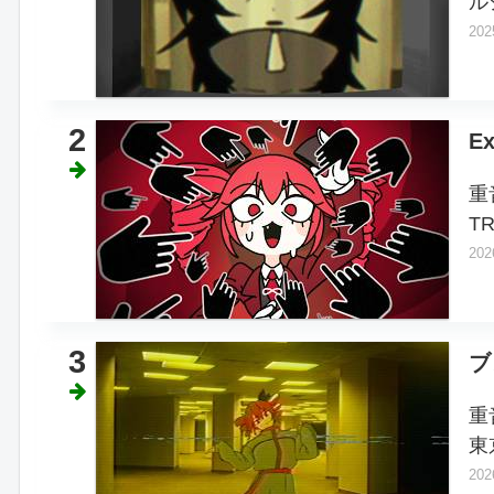
ル
202
2
Ex
重
T
202
3
ブ
重
東
202