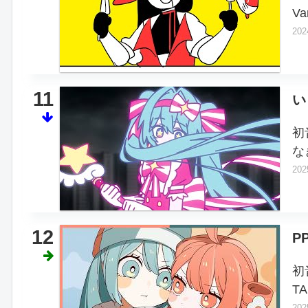
Va
202
11
い
初
な
202
12
P
初
T
202