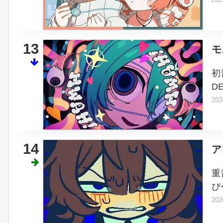
13
モ
初
DE
202
14
ア
重
ぴ
202