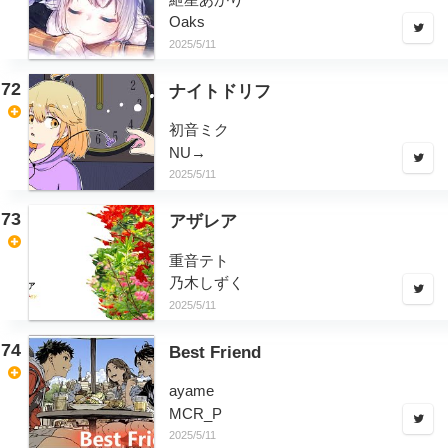
Oaks
2025/5/11
72
ナイトドリフ
初音ミク
NU→
2025/5/11
73
アザレア
重音テト
乃木しずく
2025/5/11
74
Best Friend
ayame
MCR_P
2025/5/11