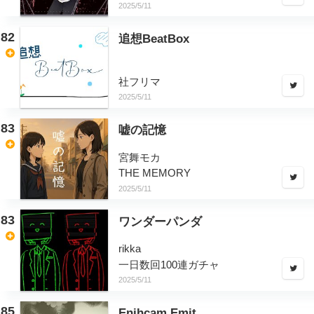
2025/5/11
82
追想BeatBox
社フリマ
2025/5/11
83
嘘の記憶
宮舞モカ
THE MEMORY
2025/5/11
83
ワンダーパンダ
rikka
一日数回100連ガチャ
2025/5/11
85
Enihcam Emit