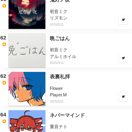
初音ミク
リズモン
2025/5/11
62
晩ごはん
初音ミク
アルミホイル
2025/5/11
62
表裏礼拝
Flower
Player.M
2025/5/11
64
ネバーマインド
重音テト