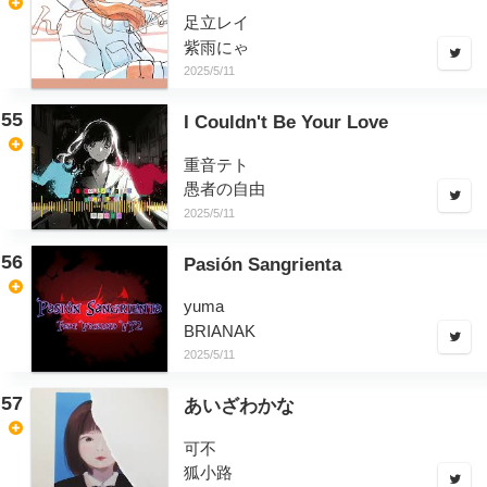
足立レイ
紫雨にゃ
2025/5/11
55
I Couldn't Be Your Love
重音テト
愚者の自由
2025/5/11
56
Pasión Sangrienta
yuma
BRIANAK
2025/5/11
57
あいざわかな
可不
狐小路