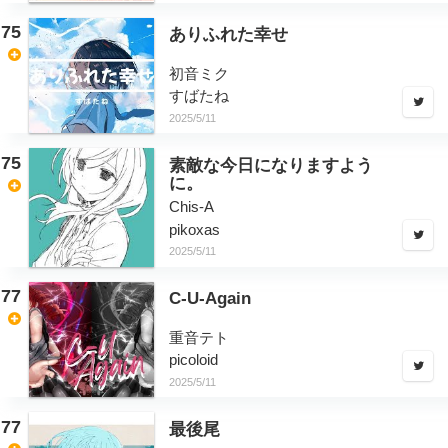
75
ありふれた幸せ
初音ミク
すばたね
2025/5/11
75
素敵な今日になりますよう
に。
Chis-A
pikoxas
2025/5/11
77
C-U-Again
重音テト
picoloid
2025/5/11
77
最後尾