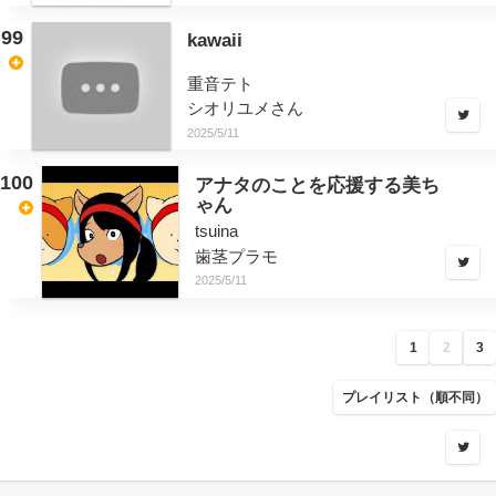
99
kawaii
重音テト
シオリユメさん
2025/5/11
100
アナタのことを応援する美ち
ゃん
tsuina
歯茎プラモ
2025/5/11
1
2
3
プレイリスト（順不同）