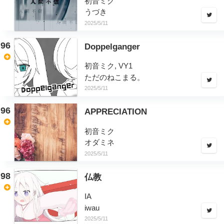
初音ミク
うづき
2025/5/11
96
Doppelganger
初音ミク, VY1
ただのねこまる。
2025/5/11
96
APPRECIATION
初音ミク
オダミネ
2025/5/11
98
仏教
IA
iwau
2025/5/11