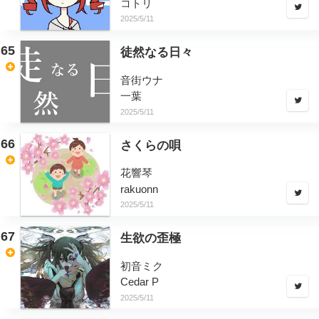
コトリ
2025/5/11
65
徒然なる日々
音街ウナ
一葉
2025/5/11
66
さくらの唄
花響琴
rakuonn
2025/5/11
67
生欲の歪極
初音ミク
Cedar P
2025/5/11