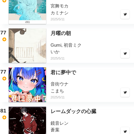
宮舞モカ
カミナシ
2025/5/11
77
月曜の朝
Gumi, 初音ミク
いか
2025/5/11
77
君に夢中で
音街ウナ
こまち
2025/5/11
81
レームダックの心臓
鏡音レン
蒼葉