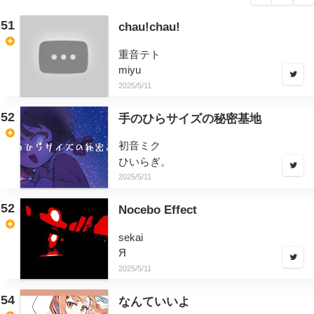
51
chau!chau!
重音テト
miyu
2025/5/11
52
手のひらサイズの秘密基地
初音ミク
ひいらぎ。
2025/5/11
52
Nocebo Effect
sekai
Я
2025/5/11
54
なんていいよ