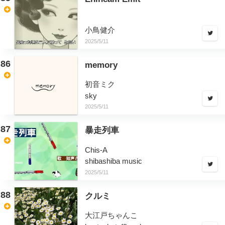
小鳥健介
2025/5/11
86
memory
初音ミク
sky
2025/5/11
87
暴走列車
Chis-A
shibashiba music
2025/5/11
88
クルミ
大江戸ちゃんこ