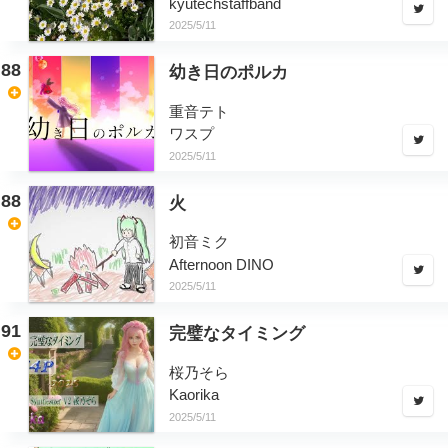
kyutechstaffband
2025/5/11
88
幼き日のポルカ
重音テト
ワスプ
2025/5/11
88
火
初音ミク
Afternoon DINO
2025/5/11
91
完璧なタイミング
桜乃そら
Kaorika
2025/5/11