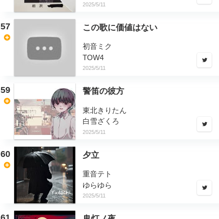
2025/5/11
57
この歌に価値はない
初音ミク
TOW4
2025/5/11
59
警笛の彼方
東北きりたん
白雪ざくろ
2025/5/11
60
夕立
重音テト
ゆらゆら
2025/5/11
61
鬼灯ノ夜