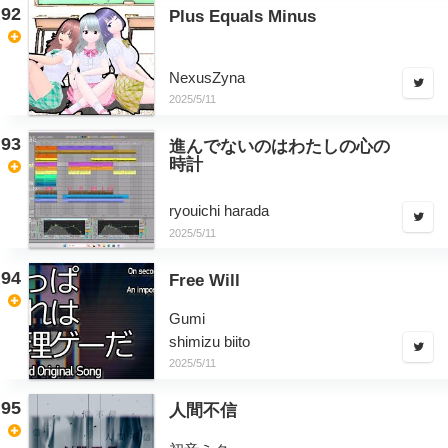
92
Plus Equals Minus
NexusZyna
2025/5/11
93
進んでないのはわたしの心の
時計
ryouichi harada
2025/5/11
94
Free Will
Gumi
shimizu biito
2025/5/11
95
人間不信