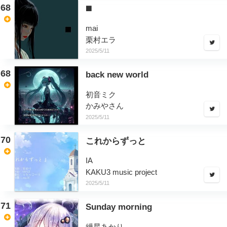
68
◼️
mai
栗村エラ
2025/5/11
68
back new world
初音ミク
かみやさん
2025/5/11
70
これからずっと
IA
KAKU3 music project
2025/5/11
71
Sunday morning
紲星あかり