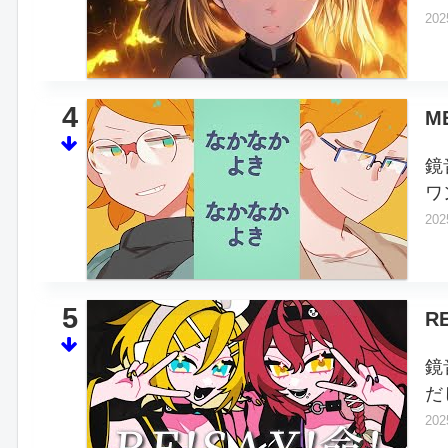
202
4
M
鏡
ワ
202
5
R
鏡
だ
202