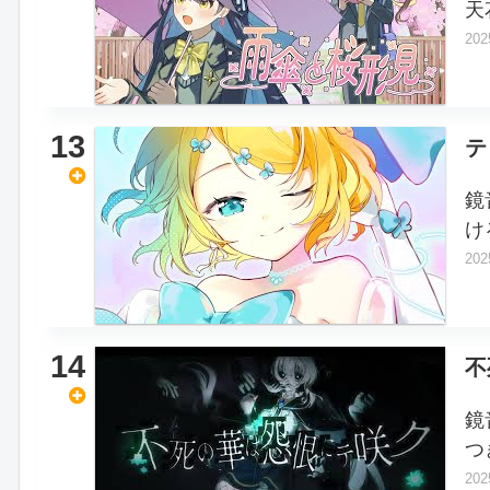
天
202
13
テ
鏡
け
202
14
不
鏡
つ
202