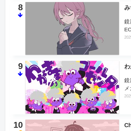
8
み
鏡
E
202
9
わ
鏡
メ
202
10
C