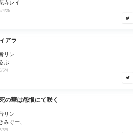
花寺レイ
5/4/25
ィアラ
音リン
るぷ
5/5/4
死の華は怨恨にて咲く
音リン
きみぐー、
5/5/9