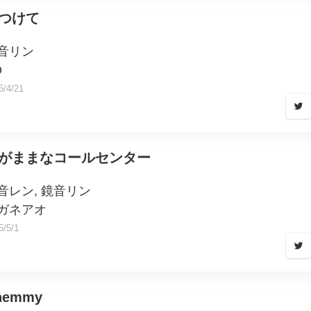
つけて
音リン
O
5/4/21
がままなコールセンター
音レン, 鏡音リン
ガネアオ
5/5/1
hemmy