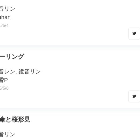
音リン
uhan
5/5/4
ーリング
音レン, 鏡音リン
昏P
5/5/8
傘と桜形見
音リン