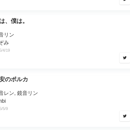
は、僕は。
音リン
ぞみ
5/4/19
安のポルカ
音レン, 鏡音リン
nbi
5/5/9