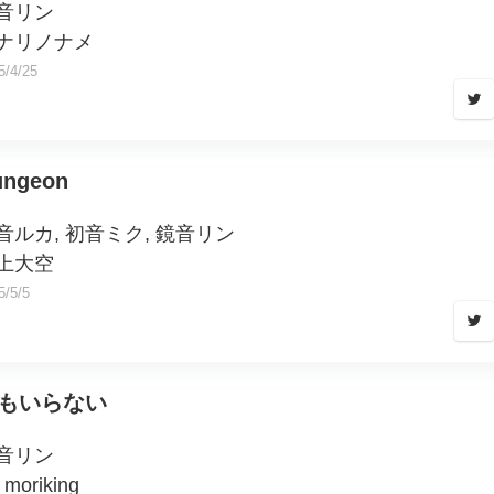
音リン
ナリノナメ
5/4/25
ungeon
音ルカ, 初音ミク, 鏡音リン
上大空
5/5/5
もいらない
音リン
 moriking