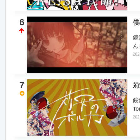
6
僕
鏡
ん
202
7
苅
鏡
To
202