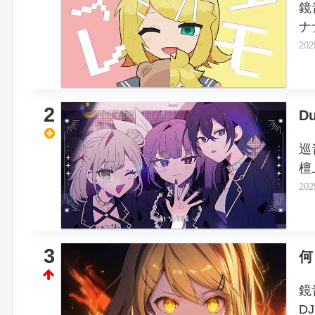
鏡
ナ
202
2
D
巡
檀
202
3
何
鏡
DJ