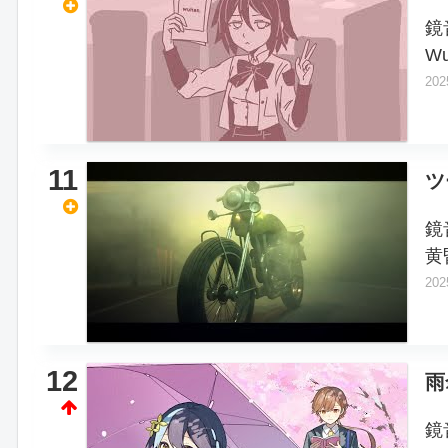
鏡
W
202
11
ツ
鏡
黄
202
12
雨
鏡