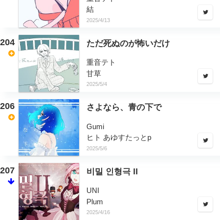
結
2025/4/13
204
ただ死ぬのが怖いだけ
重音テト
甘草
2025/5/4
206
さよなら、青の下で
Gumi
ヒト あゆすたっとp
2025/5/6
207
비밀 인형극 II
UNI
Plum
2025/4/16