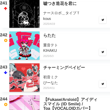
241
嘘つき造花を君に
ナースロボ＿タイプＴ
kous
2025/4/19
242
らたた
重音テト
KIHAKU
2025/5/3
243
チャーミングベイビー
初音ミク
ぴーなた
2025/4/11
244
【Fukase/Arsloid】アイディ
スマイル (ID Smile) /
Toa【VOCALOIDカバー】