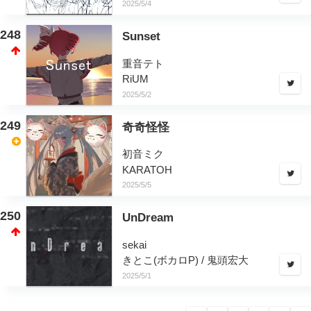
2025/5/4
248
Sunset
重音テト
RiUM
2025/5/2
249
奇奇怪怪
初音ミク
KARATOH
2025/5/5
250
UnDream
sekai
きとこ(ボカロP) / 鬼頭宏大
2025/5/1