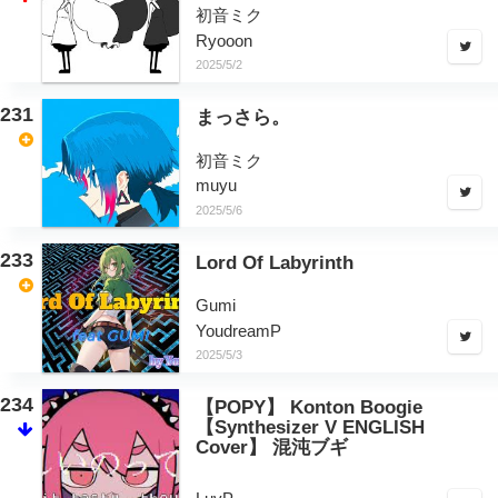
初音ミク
Ryooon
2025/5/2
231
まっさら。
初音ミク
muyu
2025/5/6
233
Lord Of Labyrinth
Gumi
YoudreamP
2025/5/3
234
【POPY】 Konton Boogie
【Synthesizer V ENGLISH
Cover】 混沌ブギ