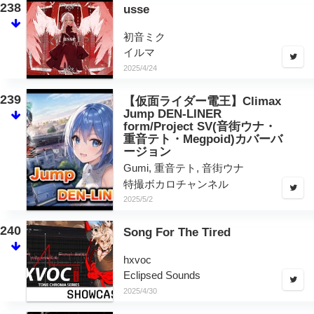
238
usse
初音ミク
イルマ
2025/4/24
239
【仮面ライダー電王】Climax
Jump DEN-LINER
form/Project SV(音街ウナ・
重音テト・Megpoid)カバーバ
ージョン
Gumi, 重音テト, 音街ウナ
特撮ボカロチャンネル
2025/5/2
240
Song For The Tired
hxvoc
Eclipsed Sounds
2025/4/30