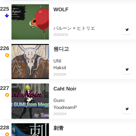
225
WOLF
バルーン × ヒトリエ
2025/4/16
226
웬디고
UNI
Haksil
2025/5/6
227
Caht Noir
Gumi
YoudreamP
2025/5/4
228
刺青