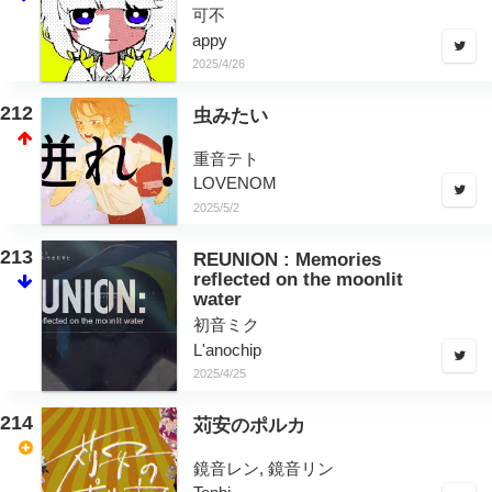
可不
appy
2025/4/26
212
虫みたい
重音テト
LOVENOM
2025/5/2
213
REUNION : Memories
reflected on the moonlit
water
初音ミク
L'anochip
2025/4/25
214
苅安のポルカ
鏡音レン, 鏡音リン