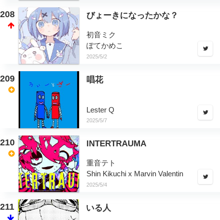
208
びょーきになったかな？
初音ミク
ぽてかめこ
2025/5/2
209
唱花
Lester Q
2025/5/7
210
INTERTRAUMA
重音テト
Shin Kikuchi x Marvin Valentin
2025/5/4
211
いる人