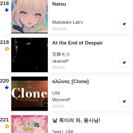
218
Natsu
Mahotoke Lab's
2025/4/20
219
At the End of Despair
宮舞モカ
okameP
2025/5/6
220
κλῶνος [Clone]
UNI
WyvernP
2025/5/1
221
날 죽이러 와, 용사님!
SeeU, UNI