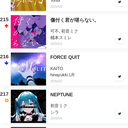
Tonbi
2025/5/9
215
傷付く君が堪らない。
可不, 初音ミク
桶本スミレ
2025/5/2
216
FORCE QUIT
KAITO
hinayukki LR
2025/5/2
217
NEPTUNE
初音ミク
シラ
2025/5/5