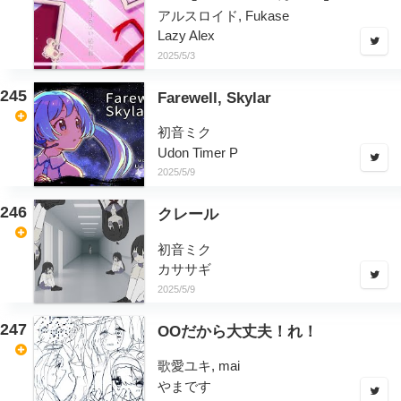
アルスロイド, Fukase
Lazy Alex
2025/5/3
245
Farewell, Skylar
初音ミク
Udon Timer P
2025/5/9
246
クレール
初音ミク
カササギ
2025/5/9
247
OOだから大丈夫！れ！
歌愛ユキ, mai
やまです