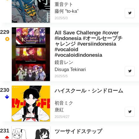
重音テト
藤何 ”to-ka"
2025/5/3
229
All Save Challenge #cover
#indonesia #オールセーブチ
ャレンジ #versiindonesia
#vocaloid
#vocaloidindonesia
鏡音レン
Disuga Tekinari
2025/5/5
230
ハイスクール・シンドローム
初音ミク
唐紅
2025/4/27
231
ツーサイドステップ