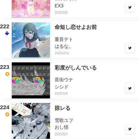
EX3
2025/5/6
222
命短し恋せよお前
重音テト
はるな。
2025/4/11
223
彩度がしんでいる
音街ウナ
シシド
2025/5/8
224
掠レる
雪歌ユフ
おし怪
2025/5/3