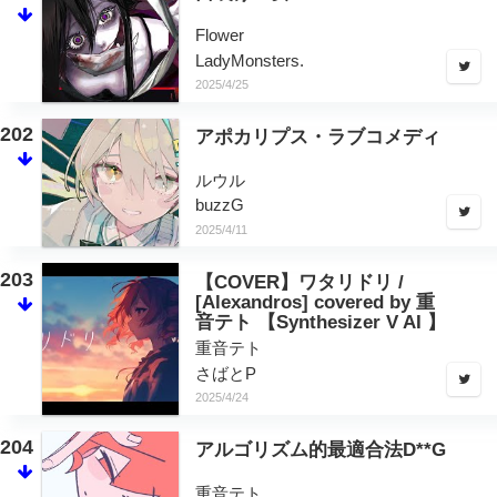
Flower
LadyMonsters.
2025/4/25
202
アポカリプス・ラブコメディ
ルウル
buzzG
2025/4/11
203
【COVER】ワタリドリ /
[Alexandros] covered by 重
音テト 【Synthesizer V AI 】
重音テト
さばとP
2025/4/24
204
アルゴリズム的最適合法D**G
重音テト