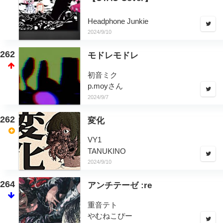
Headphone Junkie
2024/9/10
262
モドレモドレ
初音ミク
p.moyさん
2024/9/7
262
変化
VY1
TANUKINO
2024/9/10
264
アンチテーゼ :re
重音テト
やむねこぴー