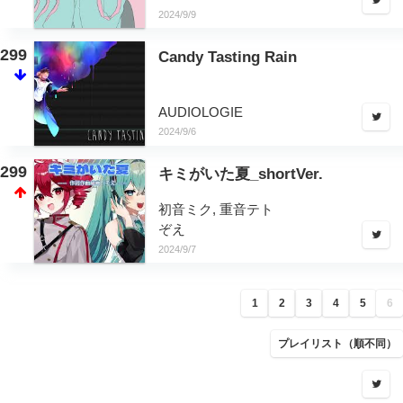
2024/9/9
299
Candy Tasting Rain
AUDIOLOGIE
2024/9/6
299
キミがいた夏_shortVer.
初音ミク, 重音テト
ぞえ
2024/9/7
1
2
3
4
5
6
プレイリスト（順不同）