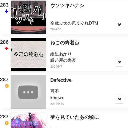
283
ウソツキハナシ
空飛ぶ犬の気まぐれDTM
2024/9/9
286
ねこの終着点
紲星あかり
縁起屋の書斎
2024/9/7
287
Defective
可不
kmowx
2024/9/10
287
夢を見ていたあの頃に