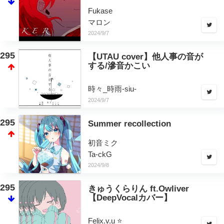
Fukase
マロン
2024/9/7
295
【UTAU cover】他人事の音が
する/滲音かこい
時々_時雨-siu-
2024/9/7
295
Summer recollection
初音ミク
Ta-ckG
2024/9/8
295
きゅうくらりん ft.Owliver
【DeepVocalカバー】
Felix.v.u ⭐