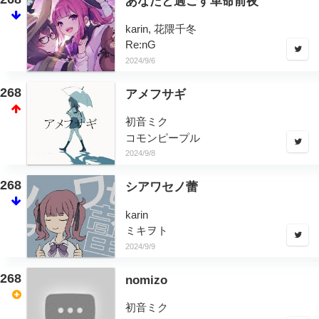
あなたと過ごす革命前夜
karin, 花隈千冬
Re:nG
2024/9/6
268
アメフサギ
初音ミク
コモンピープル
2024/9/8
268
シアワセノ蕾
karin
ミキヲト
2024/9/9
268
nomizo
初音ミク