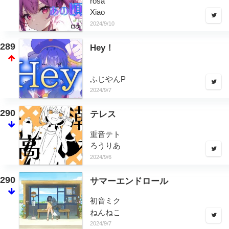
rosa
Xiao
2024/9/10
289
Hey！
ふじやんP
2024/9/7
290
テレス
重音テト
ろうりあ
2024/9/6
290
サマーエンドロール
初音ミク
ねんねこ
2024/9/7