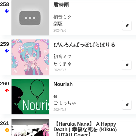
258
君時雨
初音ミク
梨駆
2024/9/6
259
ぴんろんぱっぽぱらぽりる
初音ミク
らうまる
2024/9/7
260
Nourish
eri
ごまっちゃ
2024/9/8
261
【Haruka Nana】 A Happy
Death | 幸福な死を (Kikuo)
【UTAU Cover】