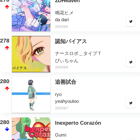
2DHeaven
鳴花ヒメ
da dari
2024/9/6
278
認知バイアス
ナースロボ＿タイプＴ
ぴぃちゃん
2024/9/9
280
追善試合
ryo
yeahyoutoo
2024/9/7
280
Inexperto Corazón
Gumi