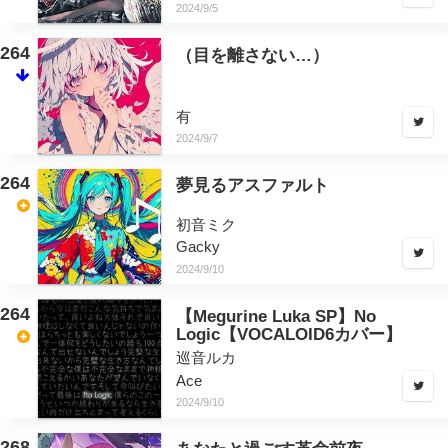
2024/9/5
264
（目を離さない…）
有
2024/9/7
264
夢見るアスファルト
初音ミク
Gacky
2024/9/10
264
【Megurine Luka SP】No
Logic【VOCALOID6カバー】
巡音ルカ
Ace
2024/9/10
268