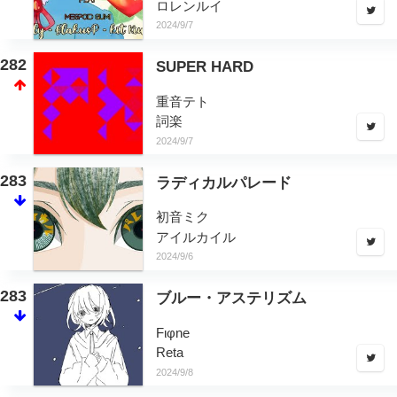
ロレンルイ
2024/9/7
282
SUPER HARD
重音テト
詞楽
2024/9/7
283
ラディカルパレード
初音ミク
アイルカイル
2024/9/6
283
ブルー・アステリズム
Fιφne
Reta
2024/9/8