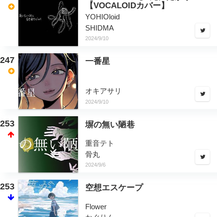
【VOCALOIDカバー】
YOHIOloid
SHIDMA
2024/9/10
247
一番星
オキアサリ
2024/9/10
253
塀の無い陋巷
重音テト
骨丸
2024/9/6
253
空想エスケープ
Flower