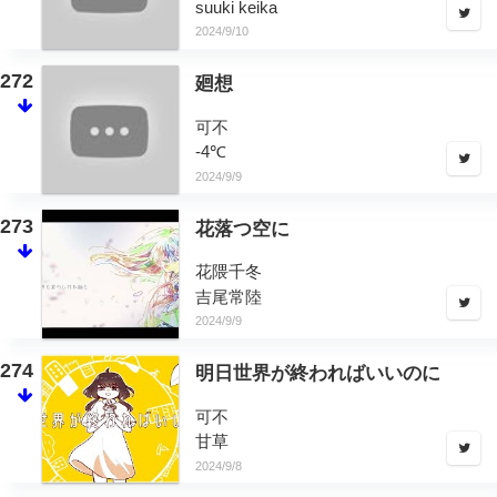
suuki keika
2024/9/10
272
廻想
可不
-4℃
2024/9/9
273
花落つ空に
花隈千冬
吉尾常陸
2024/9/9
274
明日世界が終わればいいのに
可不
甘草
2024/9/8