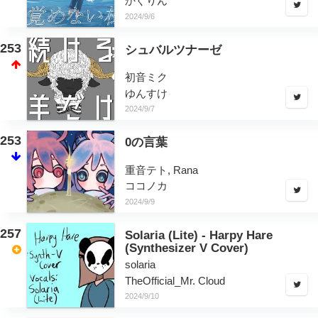
かぐりん
2024/9/6
253
シュバルツナーゼ
初音ミク
ゆんすけ
2024/9/7
253
0の言葉
重音テト, Rana
ココノカ
2024/9/9
257
Solaria (Lite) - Harpy Hare
(Synthesizer V Cover)
solaria
TheOfficial_Mr. Cloud
2024/9/10