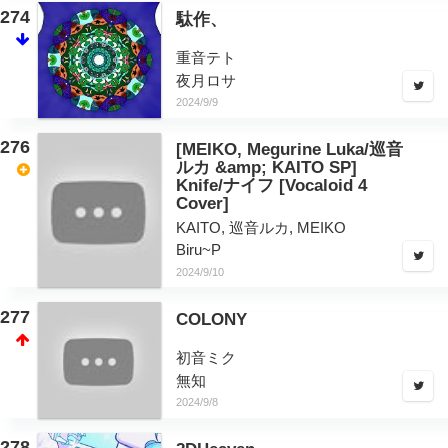
274
駄作、
重音テト
夜月ロサ
2024/9/9
276
[MEIKO, Megurine Luka/巡音
ルカ &amp; KAITO SP]
Knife/ナイフ [Vocaloid 4
Cover]
KAITO, 巡音ルカ, MEIKO
Biru~P
2024/9/10
277
COLONY
初音ミク
無知
2024/9/8
278