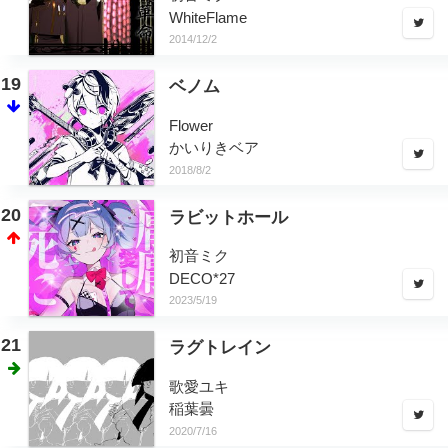
WhiteFlame
2014/12/2
19
ベノム
Flower
かいりきベア
2018/8/2
20
ラビットホール
初音ミク
DECO*27
2023/5/19
21
ラグトレイン
歌愛ユキ
稲葉曇
2020/7/16