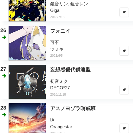
鏡音リン, 鏡音レン
Giga
2018/7/13
26
フォニイ
可不
ツミキ
2021/6/5
27
妄想感傷代償連盟
初音ミク
DECO*27
2016/11/18
28
アスノヨゾラ哨戒班
IA
Orangestar