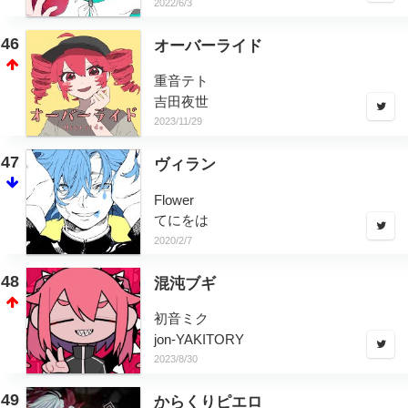
2022/6/3
46
オーバーライド
重音テト
吉田夜世
2023/11/29
47
ヴィラン
Flower
てにをは
2020/2/7
48
混沌ブギ
初音ミク
jon-YAKITORY
2023/8/30
49
からくりピエロ