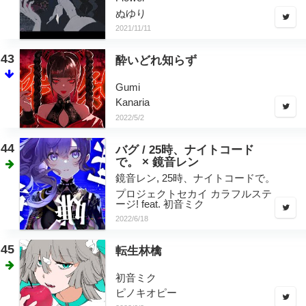
ぬゆり
2021/11/11
43
酔いどれ知らず
Gumi
Kanaria
2022/5/2
44
バグ / 25時、ナイトコード
で。 × 鏡音レン
鏡音レン, 25時、ナイトコードで。
プロジェクトセカイ カラフルステ
ージ! feat. 初音ミク
2022/6/18
45
転生林檎
初音ミク
ピノキオピー