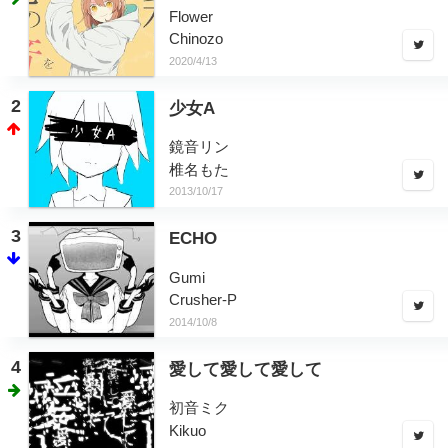
Flower
Chinozo
2020/4/13
2
少女A
鏡音リン
椎名もた
2013/10/17
3
ECHO
Gumi
Crusher-P
2014/10/8
4
愛して愛して愛して
初音ミク
Kikuo