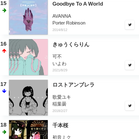
15
Goodbye To A World
AVANNA
Porter Robinson
2014/8/12
16
きゅうくらりん
可不
いよわ
2021/8/29
17
ロストアンブレラ
歌愛ユキ
稲葉曇
2018/2/27
18
千本桜
初音ミク