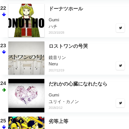
22
ドーナツホール
Gumi
ハチ
2013/10/28
23
ロストワンの号哭
鏡音リン
Neru
2017/12/19
24
だれかの心臓になれたなら
Gumi
ユリイ・カノン
2018/2/12
25
劣等上等