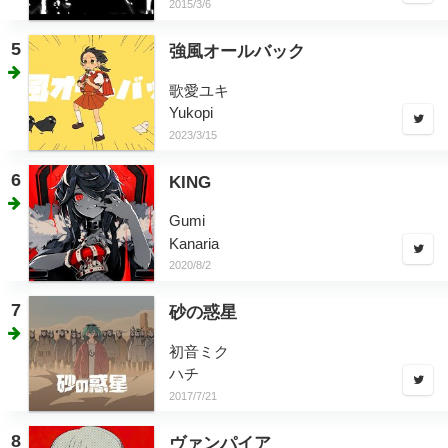
2015/3/6
5
強風オールバック
歌愛ユキ
Yukopi
2023/3/15
6
KING
Gumi
Kanaria
2020/8/2
7
砂の惑星
初音ミク
ハチ
2017/7/21
8
ヴァンパイア