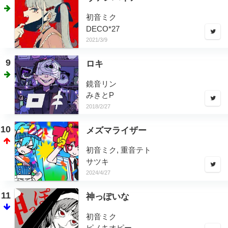
初音ミク
DECO*27
2021/3/9
9
ロキ
鏡音リン
みきとP
2018/2/27
10
メズマライザー
初音ミク, 重音テト
サツキ
2024/4/27
11
神っぽいな
初音ミク
ピノキオピー