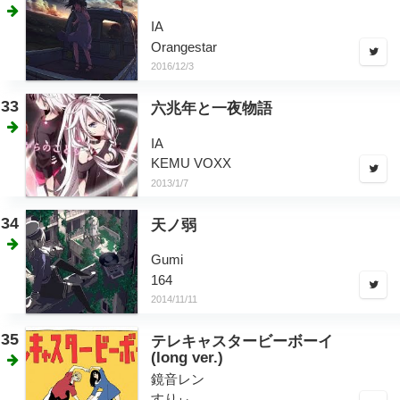
IA
Orangestar
2016/12/3
33
六兆年と一夜物語
IA
KEMU VOXX
2013/1/7
34
天ノ弱
Gumi
164
2014/11/11
35
テレキャスタービーボーイ
(long ver.)
鏡音レン
すりぃ