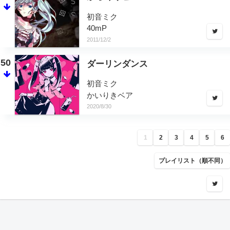
初音ミク
40mP
2011/12/2
50
ダーリンダンス
初音ミク
かいりきベア
2020/8/30
1
2
3
4
5
6
プレイリスト（順不同）