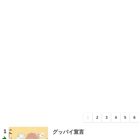
1
2
3
4
5
6
1
グッバイ宣言