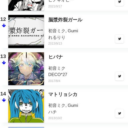
2021/9/17
12
脳漿炸裂ガール
初音ミク, Gumi
れるりり
2013/9/13
13
ヒバナ
初音ミク
DECO*27
2017/8/4
14
マトリョシカ
初音ミク, Gumi
ハチ
2013/10/2