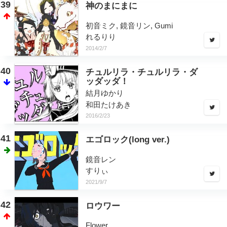
39
神のまにまに
初音ミク, 鏡音リン, Gumi
れるりり
2014/2/7
40
チュルリラ・チュルリラ・ダ
ッダッダ！
結月ゆかり
和田たけあき
2016/2/23
41
エゴロック(long ver.)
鏡音レン
すりぃ
2021/9/7
42
ロウワー
Flower