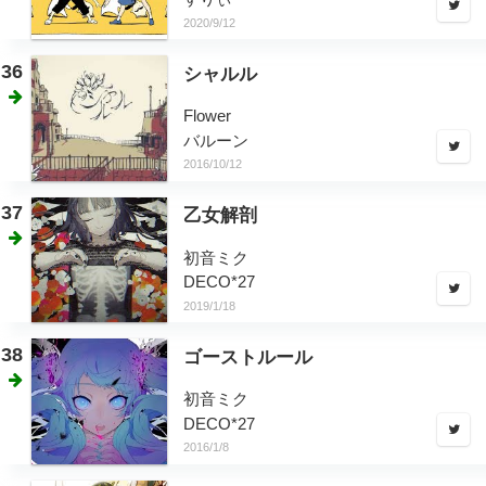
2020/9/12
36
シャルル
Flower
バルーン
2016/10/12
37
乙女解剖
初音ミク
DECO*27
2019/1/18
38
ゴーストルール
初音ミク
DECO*27
2016/1/8