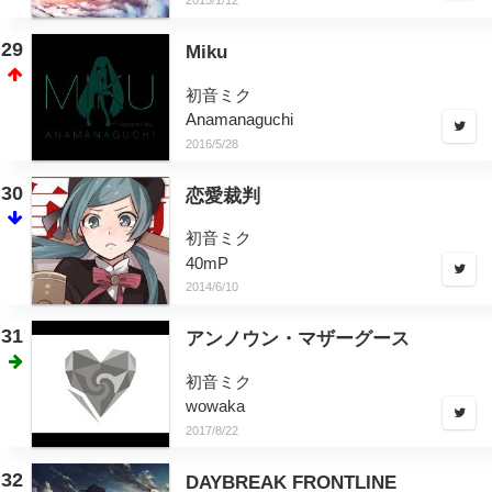
2015/1/12
29
Miku
初音ミク
Anamanaguchi
2016/5/28
30
恋愛裁判
初音ミク
40mP
2014/6/10
31
アンノウン・マザーグース
初音ミク
wowaka
2017/8/22
32
DAYBREAK FRONTLINE